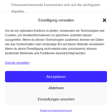
Fitnesswochenende konzentriert sich auf die wichtigsten
Aspekte...
Einwilligung verwalten
Wahr oder Mythos?
Um dir ein optimales Erlebnis zu bieten, verwenden wir Technologien wie
Cookies, um Geräteinformationen zu speichern und/oder darauf
Bio-Hacking und Longevity – nur coole Wörter oder
zuzugreifen. Wenn du diesen Technologien zustimmst, können wir Daten
steckt da etwas substantielles dahinter?
wie das Surfverhalten oder eindeutige IDs auf dieser Website verarbeiten.
Wenn du deine Einwilligung nicht erteilst oder zurückziehst, können
Was ist gesunder Stuhlgang?
bestimmte Merkmale und Funktionen beeinträchtigt werden.
Darm mit Charme
Dienste verwalten
Faszien
Akzeptieren
Ablehnen
DATENSCHUTZ
IMPRESSUM
AGB
Einstellungen ansehen
WERBEHINWEIS
NEWSLETTER
REZENSIONEN
EVENTS
Datenschutz
Impressum