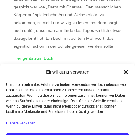
gespickt war wie „Darm mit Charme“. Den menschlichen
Körper auf spielerische Art und Weise erklärt zu
bekommen, ist nicht nur witzig zu lesen, sondern sorgt
auch dafür, dass man am Ende des Tages wirklich etwas
dazugelernt hat. Ein Buch mit echtem Mehrwert, das
eigentlich schon in der Schule gelesen werden sollte.
Hier gehts zum Buch
Einwilligung verwalten
Wahr oder Mythos?
Um dir ein optimales Erlebnis zu bieten, verwenden wir Technologien wie
Cookies, um Geräteinformationen zu speichern und/oder darauf
Bio-Hacking und Longevity – nur coole Wörter oder
zuzugreifen. Wenn du diesen Technologien zustimmst, können wir Daten
steckt da etwas substantielles dahinter?
wie das Surfverhalten oder eindeutige IDs auf dieser Website verarbeiten.
Wenn du deine Einwilligung nicht erteilst oder zurückziehst, können
Was ist gesunder Stuhlgang?
bestimmte Merkmale und Funktionen beeinträchtigt werden.
Darm mit Charme
Dienste verwalten
Faszien