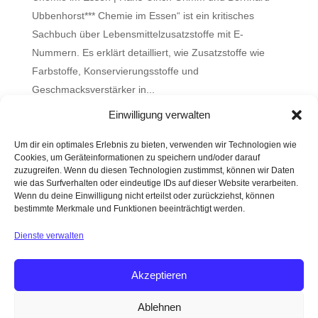
Ubbenhorst*** Chemie im Essen“ ist ein kritisches
Sachbuch über Lebensmittelzusatzstoffe mit E-
Nummern. Es erklärt detailliert, wie Zusatzstoffe wie
Farbstoffe, Konservierungsstoffe und
Geschmacksverstärker in...
Einwilligung verwalten
Wahr oder Mythos?
Um dir ein optimales Erlebnis zu bieten, verwenden wir Technologien wie
Cookies, um Geräteinformationen zu speichern und/oder darauf
Bio-Hacking und Longevity – nur coole Wörter oder
zuzugreifen. Wenn du diesen Technologien zustimmst, können wir Daten
steckt da etwas substantielles dahinter?
wie das Surfverhalten oder eindeutige IDs auf dieser Website verarbeiten.
Wenn du deine Einwilligung nicht erteilst oder zurückziehst, können
Was ist gesunder Stuhlgang?
bestimmte Merkmale und Funktionen beeinträchtigt werden.
Darm mit Charme
Dienste verwalten
Faszien
Akzeptieren
Ablehnen