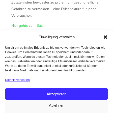
Zutatenlisten bewusster zu prüfen, um gesundheitliche
Gefahren zu vermeiden – eine Pflichtlektüre für jeden
Verbraucher.
Hier gehts zum Buch
Einwilligung verwalten
Wahr oder Mythos?
Um dir ein optimales Erlebnis zu bieten, verwenden wir Technologien wie
Cookies, um Geräteinformationen zu speichern und/oder darauf
Bio-Hacking und Longevity – nur coole Wörter oder
zuzugreifen. Wenn du diesen Technologien zustimmst, können wir Daten
steckt da etwas substantielles dahinter?
wie das Surfverhalten oder eindeutige IDs auf dieser Website verarbeiten.
Wenn du deine Einwilligung nicht erteilst oder zurückziehst, können
Was ist gesunder Stuhlgang?
bestimmte Merkmale und Funktionen beeinträchtigt werden.
Darm mit Charme
Dienste verwalten
Faszien
Akzeptieren
Ablehnen
DATENSCHUTZ
IMPRESSUM
AGB