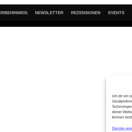
ERBEHINWEIS
NEWSLETTER
REZENSIONEN
EVENTS
Um dir ein o
Geräteinfor
Technologien
dieser Websi
können best
Dienste ver