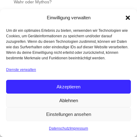
Wahr oder Mythos?
Bio-Hacking und Longevity – nur coole Wörter oder
Einwilligung verwalten
steckt da etwas substantielles dahinter?
Was ist gesunder Stuhlgang?
Um dir ein optimales Erlebnis zu bieten, verwenden wir Technologien wie
Cookies, um Geräteinformationen zu speichern und/oder darauf
Darm mit Charme
zuzugreifen. Wenn du diesen Technologien zustimmst, können wir Daten
wie das Surfverhalten oder eindeutige IDs auf dieser Website verarbeiten.
Faszien
Wenn du deine Einwilligung nicht erteilst oder zurückziehst, können
bestimmte Merkmale und Funktionen beeinträchtigt werden.
Dienste verwalten
DATENSCHUTZ
IMPRESSUM
AGB
Akzeptieren
WERBEHINWEIS
NEWSLETTER
REZENSIONEN
EVENTS
Ablehnen
Einstellungen ansehen
Datenschutz
Impressum