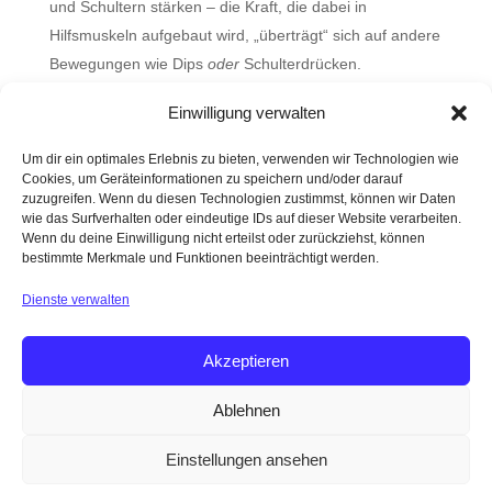
und Schultern stärken – die Kraft, die dabei in
Hilfsmuskeln aufgebaut wird, „überträgt“ sich auf andere
Bewegungen wie Dips
oder
Schulterdrücken.
Einwilligung verwalten
Wahr oder Mythos?
Um dir ein optimales Erlebnis zu bieten, verwenden wir Technologien wie
Cookies, um Geräteinformationen zu speichern und/oder darauf
Bio-Hacking und Longevity – nur coole Wörter oder
zuzugreifen. Wenn du diesen Technologien zustimmst, können wir Daten
steckt da etwas substantielles dahinter?
wie das Surfverhalten oder eindeutige IDs auf dieser Website verarbeiten.
Wenn du deine Einwilligung nicht erteilst oder zurückziehst, können
Was ist gesunder Stuhlgang?
bestimmte Merkmale und Funktionen beeinträchtigt werden.
Darm mit Charme
Dienste verwalten
Faszien
Akzeptieren
Ablehnen
DATENSCHUTZ
IMPRESSUM
AGB
Einstellungen ansehen
WERBEHINWEIS
NEWSLETTER
REZENSIONEN
EVENTS