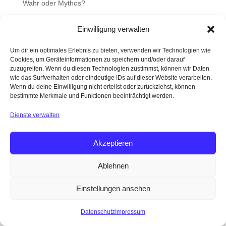
Wahr oder Mythos?
Bio-Hacking und Longevity – nur coole Wörter oder
Einwilligung verwalten
steckt da etwas substantielles dahinter?
Was ist gesunder Stuhlgang?
Um dir ein optimales Erlebnis zu bieten, verwenden wir Technologien wie
Cookies, um Geräteinformationen zu speichern und/oder darauf
Darm mit Charme
zuzugreifen. Wenn du diesen Technologien zustimmst, können wir Daten
wie das Surfverhalten oder eindeutige IDs auf dieser Website verarbeiten.
Faszien
Wenn du deine Einwilligung nicht erteilst oder zurückziehst, können
bestimmte Merkmale und Funktionen beeinträchtigt werden.
Dienste verwalten
DATENSCHUTZ
IMPRESSUM
AGB
Akzeptieren
WERBEHINWEIS
NEWSLETTER
REZENSIONEN
EVENTS
Ablehnen
Einstellungen ansehen
Datenschutz
Impressum