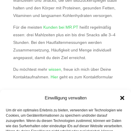
Mahlzeiten und Snacks, die den Blutzuckerspiegel stabil
halten und den Körper mit Proteinen, gesunden Fetten,
Vitaminen und langsamen Kohlenhydraten versorgen.
Für die meisten
Kunden bei MR.PT
heißt regelmäßig
essen: drei Mahlzeiten plus ein bis drei Snacks alle 3–4
Stunden. Bei den Hautfaltenmessungen werden
Zusammensetzung, Häufigkeit und Menge individuell
angepasst, damit du dein Ziel erreichst.
Du möchtest mehr
wissen
, freue ich mich über Deine
Kontaktaufnahmen.
Hier
geht es zum Kontaktformular
Einwilligung verwalten
Wahr oder Mythos?
Um dir ein optimales Erlebnis zu bieten, verwenden wir Technologien wie
Cookies, um Geräteinformationen zu speichern und/oder darauf
Bio-Hacking und Longevity – nur coole Wörter oder
zuzugreifen. Wenn du diesen Technologien zustimmst, können wir Daten
steckt da etwas substantielles dahinter?
wie das Surfverhalten oder eindeutige IDs auf dieser Website verarbeiten.